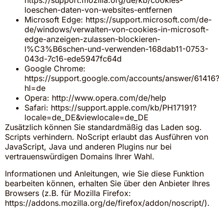
https://support.mozilla.org/de/kb/cookies-
loeschen-daten-von-websites-entfernen
Microsoft Edge:
https://support.microsoft.com/de-
de/windows/verwalten-von-cookies-in-microsoft-
edge-anzeigen-zulassen-blockieren-
l%C3%B6schen-und-verwenden-168dab11-0753-
043d-7c16-ede5947fc64d
Google Chrome:
https://support.google.com/accounts/answer/61416
hl=de
Opera:
http://www.opera.com/de/help
Safari:
https://support.apple.com/kb/PH17191?
locale=de_DE&viewlocale=de_DE
Zusätzlich können Sie standardmäßig das Laden sog.
Scripts verhindern. NoScript erlaubt das Ausführen von
JavaScript, Java und anderen Plugins nur bei
vertrauenswürdigen Domains Ihrer Wahl.
Informationen und Anleitungen, wie Sie diese Funktion
bearbeiten können, erhalten Sie über den Anbieter Ihres
Browsers (z.B. für Mozilla Firefox:
https://addons.mozilla.org/de/firefox/addon/noscript/
).