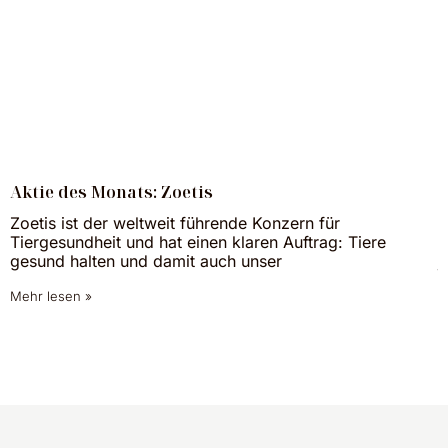
Aktie des Monats: Zoetis
W
Zoetis ist der weltweit führende Konzern für
S
Tiergesundheit und hat einen klaren Auftrag: Tiere
m
gesund halten und damit auch unser
j
Mehr lesen »
M